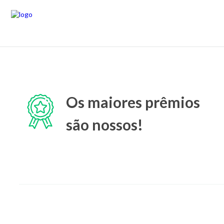
Os maiores prêmios
são nossos!