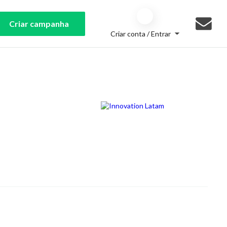
Criar campanha
Criar conta / Entrar