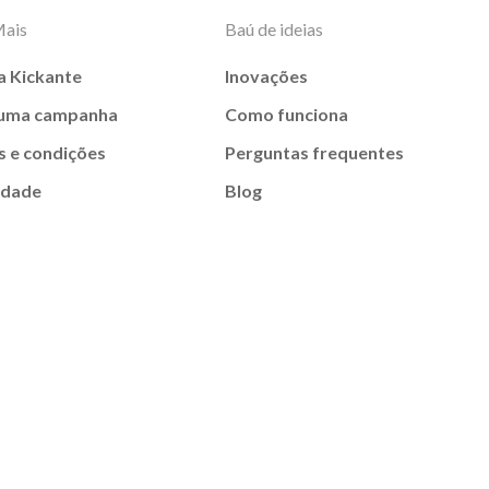
Mais
Baú de ideias
a Kickante
Inovações
 uma campanha
Como funciona
 e condições
Perguntas frequentes
idade
Blog