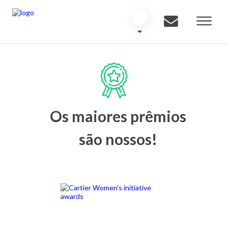
Os maiores prêmios
são nossos!