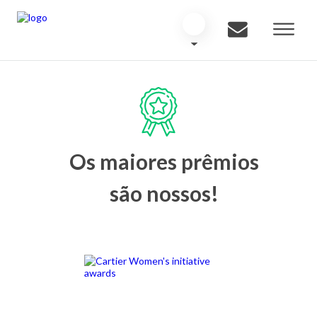
Os maiores prêmios
são nossos!