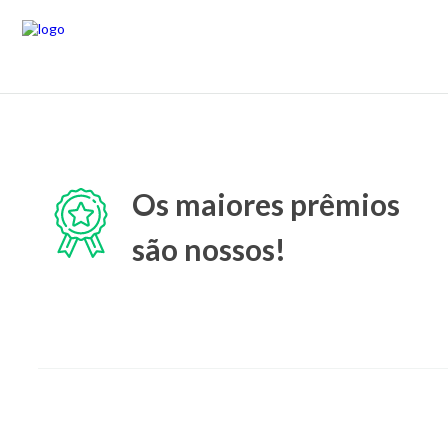
Os maiores prêmios
são nossos!