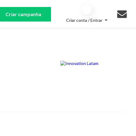
Criar campanha
Criar conta / Entrar