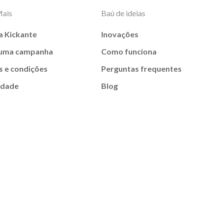
Mais
Baú de ideias
a Kickante
Inovações
 uma campanha
Como funciona
 e condições
Perguntas frequentes
idade
Blog