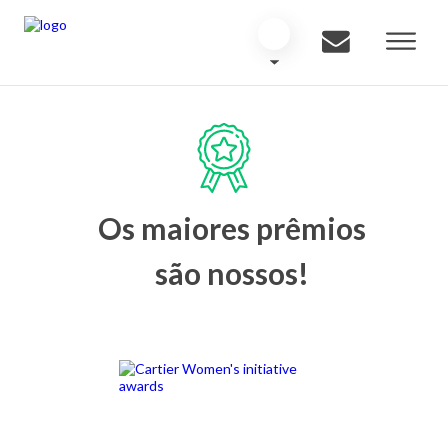
Os maiores prêmios
são nossos!