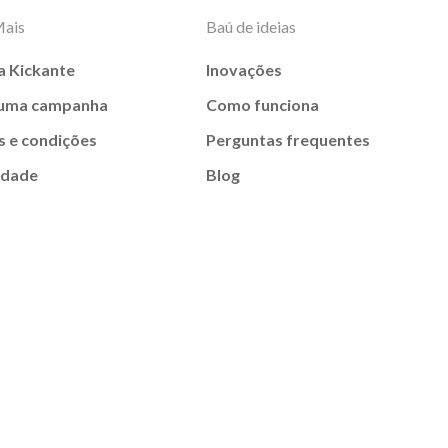
Mais
Baú de ideias
a Kickante
Inovações
 uma campanha
Como funciona
 e condições
Perguntas frequentes
idade
Blog