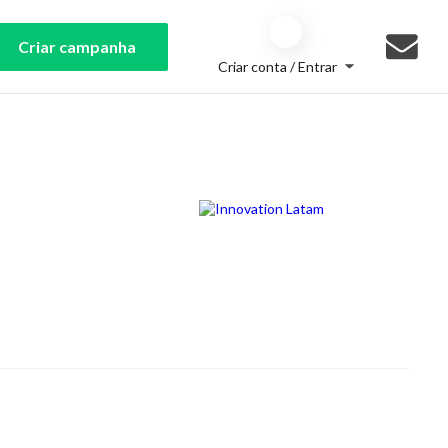
Criar campanha
Criar conta / Entrar