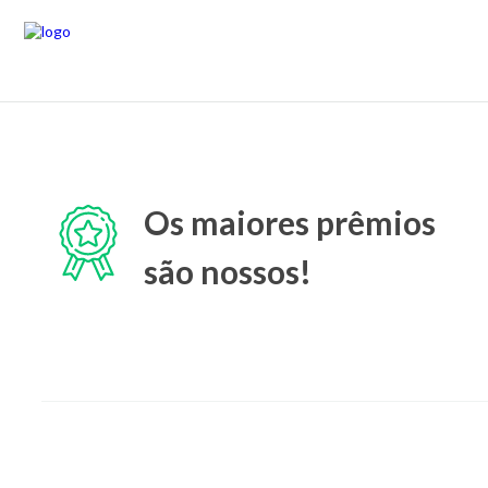
Os maiores prêmios
são nossos!