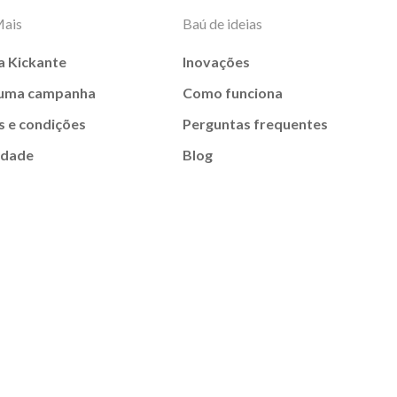
Mais
Baú de ideias
a Kickante
Inovações
 uma campanha
Como funciona
 e condições
Perguntas frequentes
idade
Blog