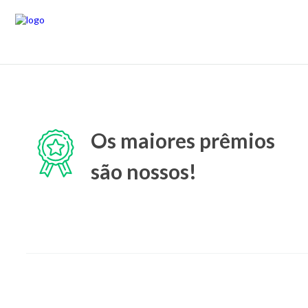
Os maiores prêmios
são nossos!