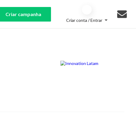
Criar campanha
Criar conta / Entrar