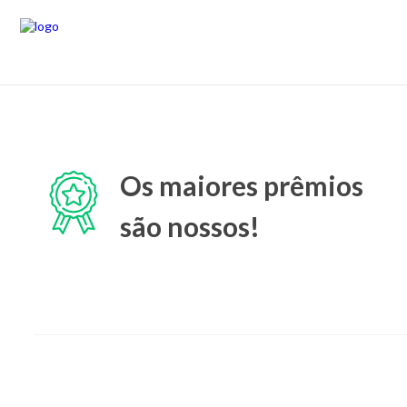
Os maiores prêmios
são nossos!