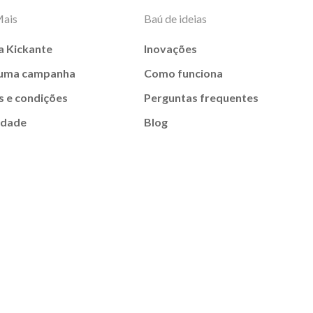
Mais
Baú de ideias
a Kickante
Inovações
 uma campanha
Como funciona
 e condições
Perguntas frequentes
idade
Blog