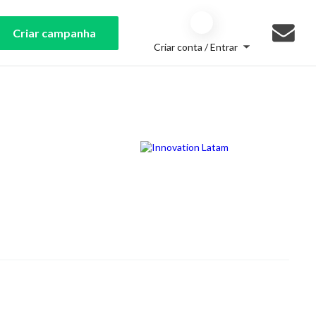
Criar campanha
Criar conta / Entrar