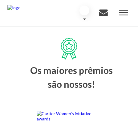
Os maiores prêmios
são nossos!