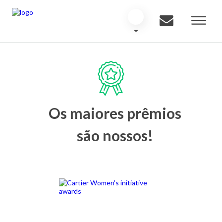
Os maiores prêmios
são nossos!