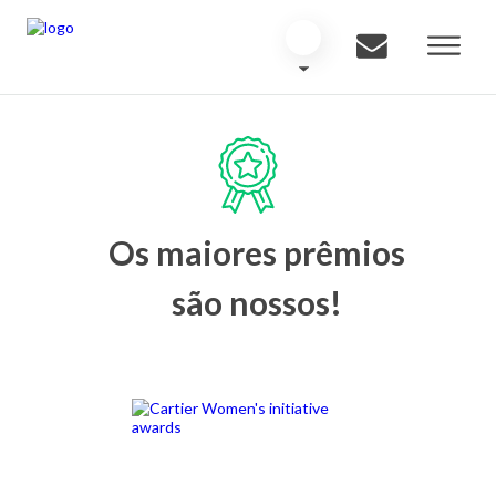
Os maiores prêmios
são nossos!