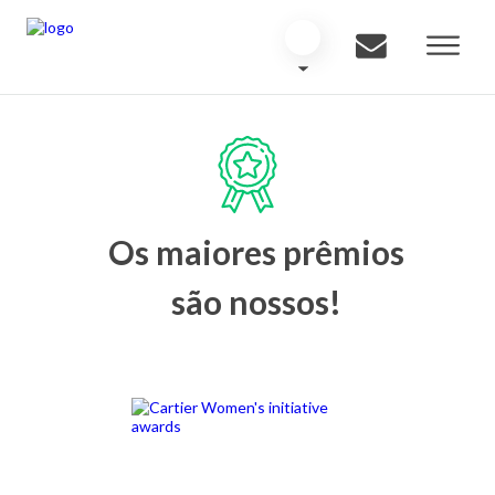
Os maiores prêmios
são nossos!