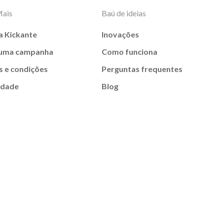
Mais
Baú de ideias
a Kickante
Inovações
 uma campanha
Como funciona
 e condições
Perguntas frequentes
idade
Blog