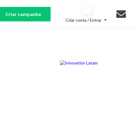
Criar campanha
Criar conta / Entrar