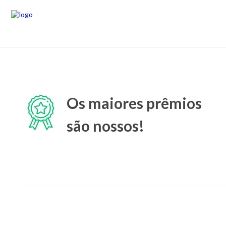
Os maiores prêmios
são nossos!