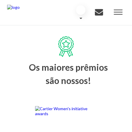
Os maiores prêmios
são nossos!