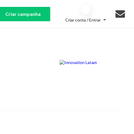
Criar campanha
Criar conta / Entrar