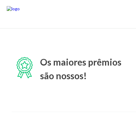
Os maiores prêmios
são nossos!