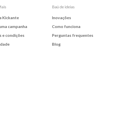
Mais
Baú de ideias
a Kickante
Inovações
 uma campanha
Como funciona
 e condições
Perguntas frequentes
idade
Blog