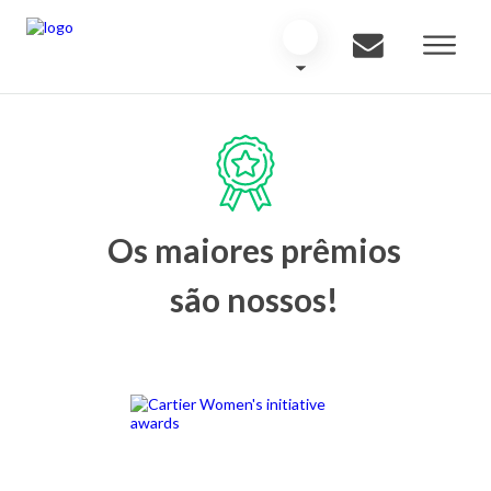
Os maiores prêmios
são nossos!