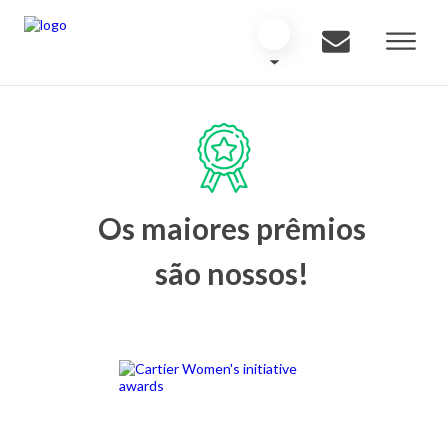
Os maiores prêmios
são nossos!