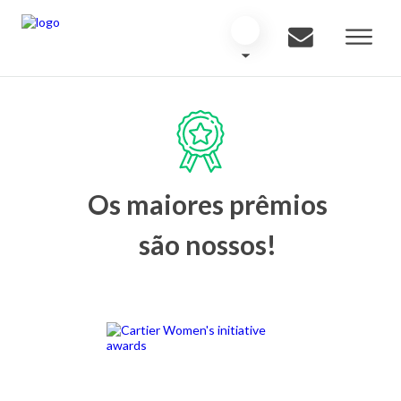
Os maiores prêmios
são nossos!