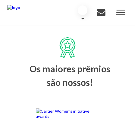
Os maiores prêmios
são nossos!