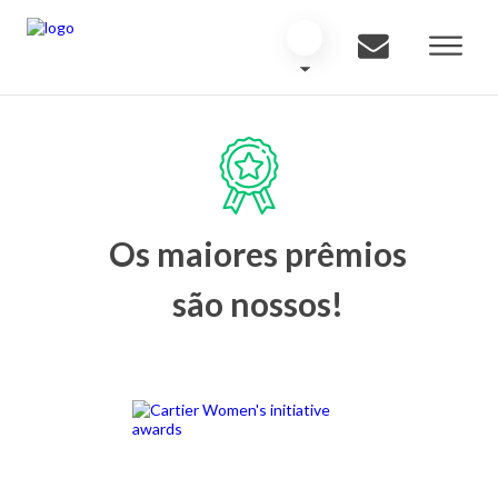
Os maiores prêmios
são nossos!