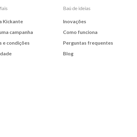
Mais
Baú de ideias
a Kickante
Inovações
 uma campanha
Como funciona
 e condições
Perguntas frequentes
idade
Blog