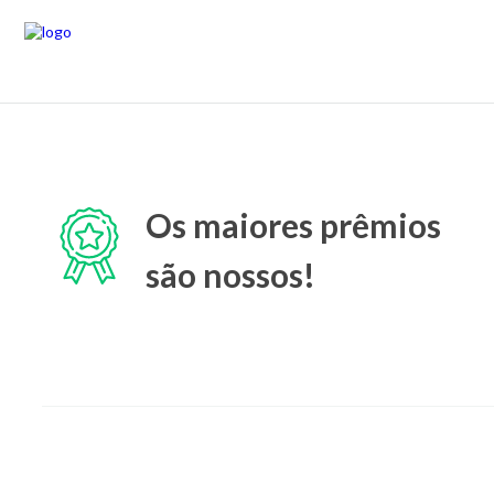
Os maiores prêmios
são nossos!