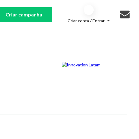
Criar campanha
Criar conta / Entrar