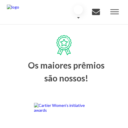
Os maiores prêmios
são nossos!