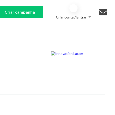
Criar campanha
Criar conta / Entrar