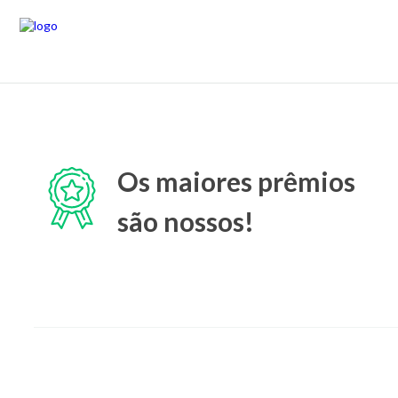
Os maiores prêmios
são nossos!