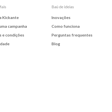
Mais
Baú de ideias
a Kickante
Inovações
 uma campanha
Como funciona
 e condições
Perguntas frequentes
idade
Blog