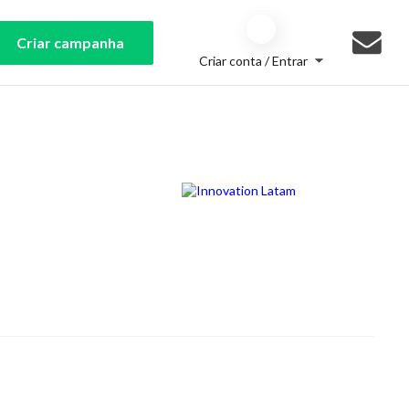
Criar campanha
Criar conta / Entrar