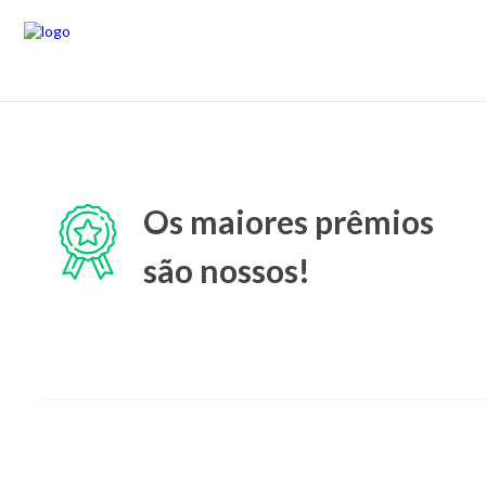
Os maiores prêmios
são nossos!