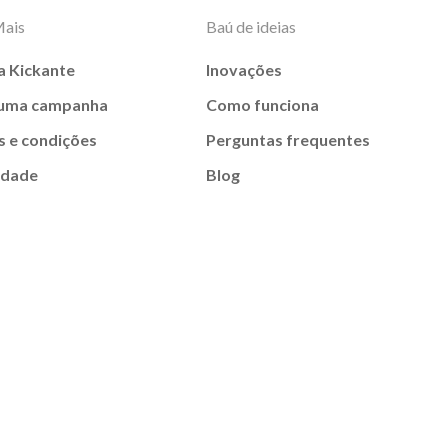
Mais
Baú de ideias
a Kickante
Inovações
 uma campanha
Como funciona
 e condições
Perguntas frequentes
idade
Blog