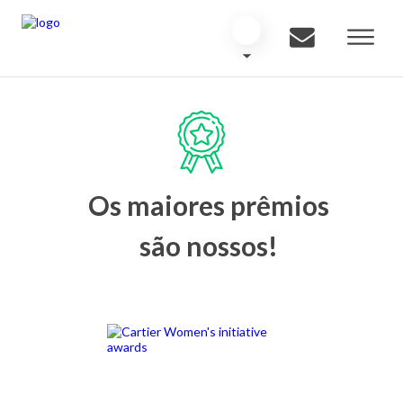
Os maiores prêmios
são nossos!