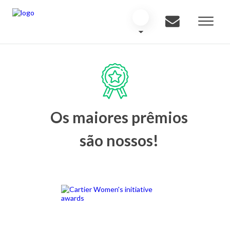
Os maiores prêmios
são nossos!