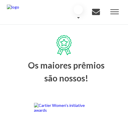
Os maiores prêmios
são nossos!