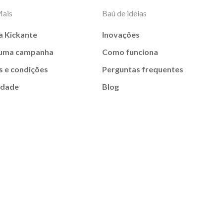
Mais
Baú de ideias
a Kickante
Inovações
 uma campanha
Como funciona
 e condições
Perguntas frequentes
idade
Blog