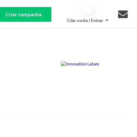
Criar campanha
Criar conta / Entrar