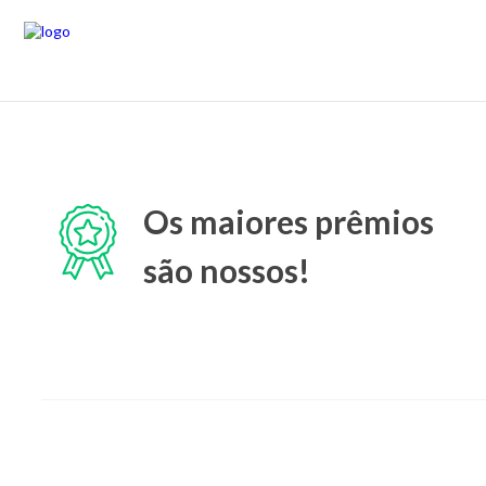
Os maiores prêmios
são nossos!