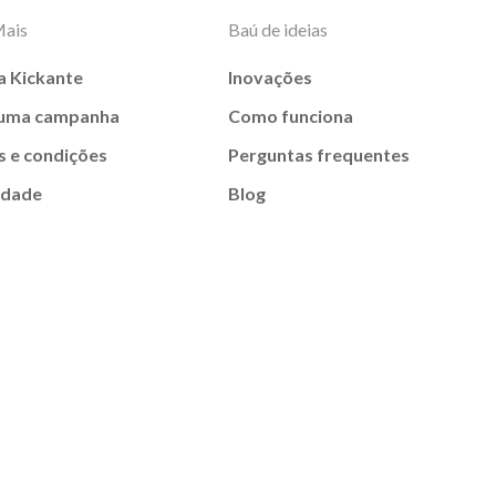
Mais
Baú de ideias
a Kickante
Inovações
 uma campanha
Como funciona
 e condições
Perguntas frequentes
idade
Blog