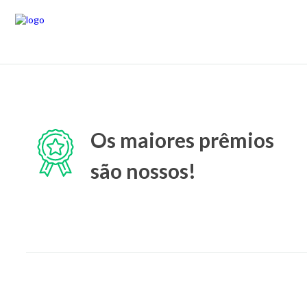
Os maiores prêmios
são nossos!