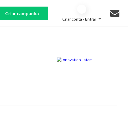
Criar campanha
Criar conta / Entrar