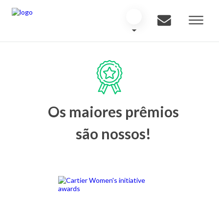
Os maiores prêmios
são nossos!