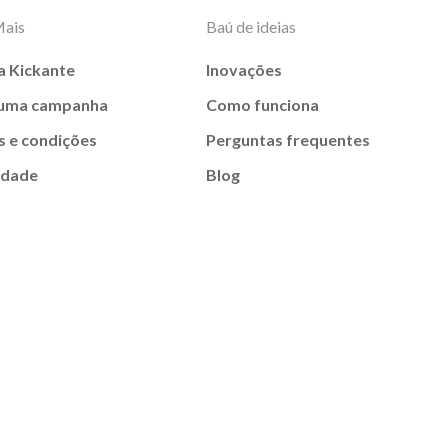
Mais
Baú de ideias
a Kickante
Inovações
 uma campanha
Como funciona
 e condições
Perguntas frequentes
idade
Blog