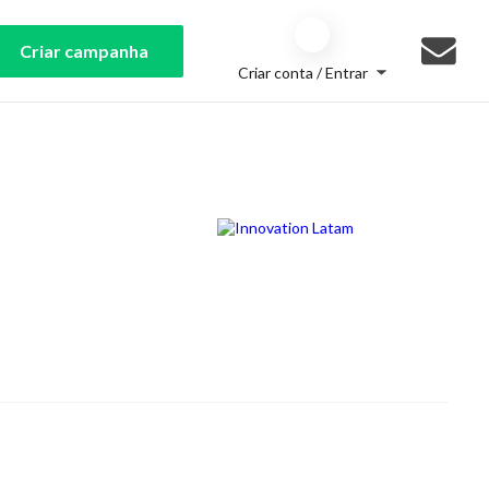
Criar campanha
Criar conta / Entrar