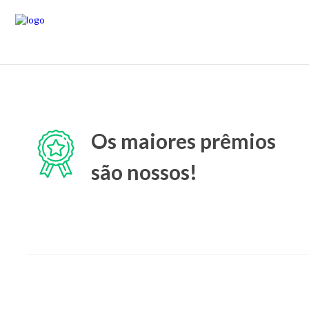
Os maiores prêmios
são nossos!