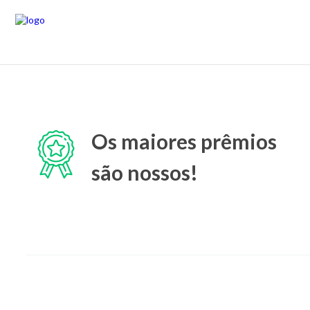
Os maiores prêmios
são nossos!