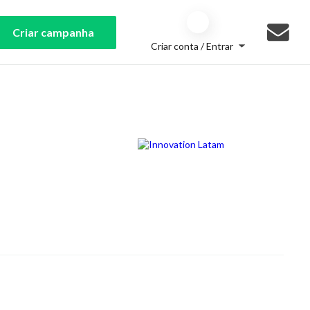
Criar campanha
Criar conta / Entrar