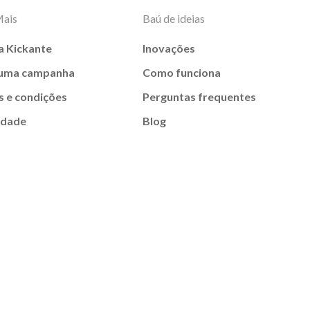
Mais
Baú de ideias
a Kickante
Inovações
 uma campanha
Como funciona
 e condições
Perguntas frequentes
idade
Blog