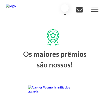
Os maiores prêmios
são nossos!