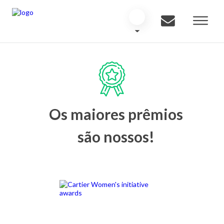
Os maiores prêmios
são nossos!