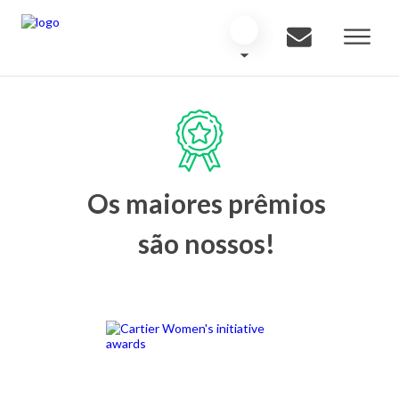
Os maiores prêmios
são nossos!