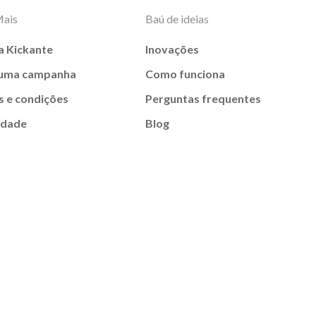
Mais
Baú de ideias
a Kickante
Inovações
 uma campanha
Como funciona
 e condições
Perguntas frequentes
idade
Blog