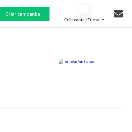
Criar campanha
Criar conta / Entrar