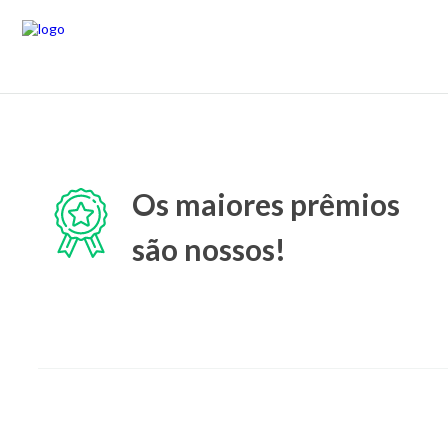
Os maiores prêmios
são nossos!