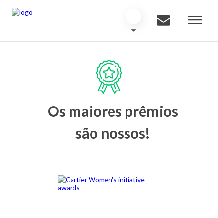
Os maiores prêmios
são nossos!