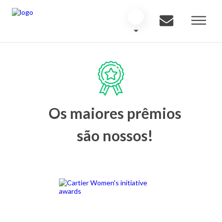
Os maiores prêmios
são nossos!