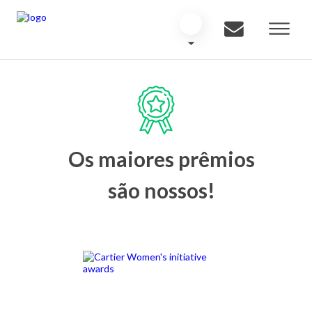
Os maiores prêmios
são nossos!