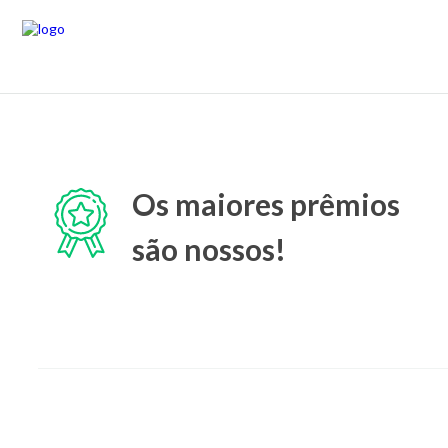
Os maiores prêmios
são nossos!