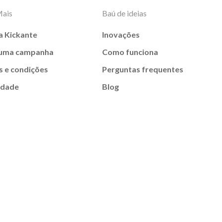
Mais
Baú de ideias
a Kickante
Inovações
 uma campanha
Como funciona
 e condições
Perguntas frequentes
idade
Blog