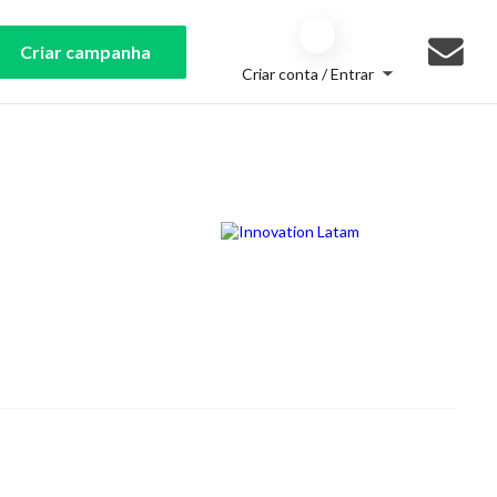
Criar campanha
Criar conta / Entrar