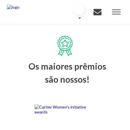
Os maiores prêmios
são nossos!