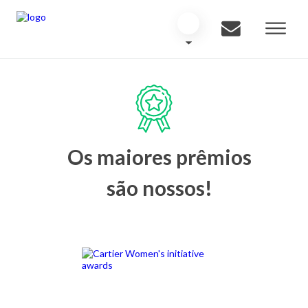
Os maiores prêmios
são nossos!