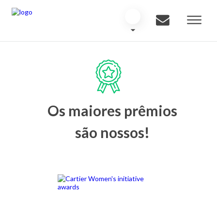
Os maiores prêmios
são nossos!