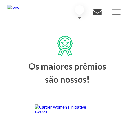
Os maiores prêmios
são nossos!