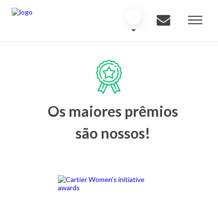
Os maiores prêmios
são nossos!