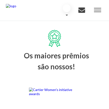
Os maiores prêmios
são nossos!