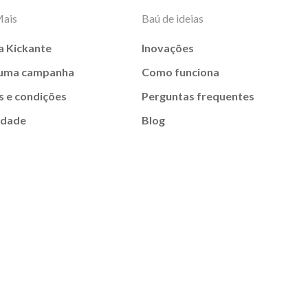
Mais
Baú de ideias
a Kickante
Inovações
 uma campanha
Como funciona
 e condições
Perguntas frequentes
idade
Blog