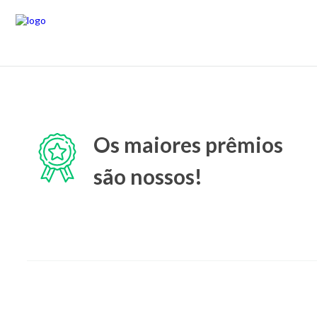
Os maiores prêmios
são nossos!