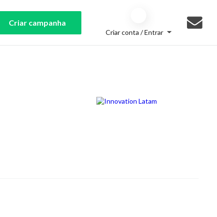
Criar campanha
Criar conta / Entrar