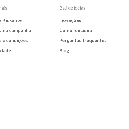
Mais
Baú de ideias
a Kickante
Inovações
 uma campanha
Como funciona
 e condições
Perguntas frequentes
idade
Blog