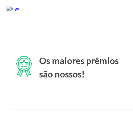
Os maiores prêmios
são nossos!