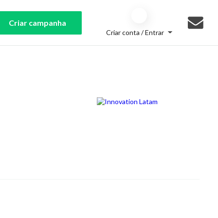
Criar campanha
Criar conta / Entrar