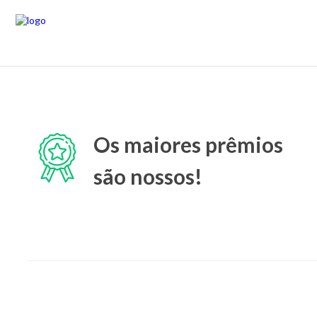
Os maiores prêmios
são nossos!