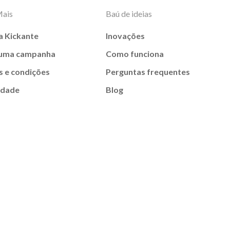
Mais
Baú de ideias
a Kickante
Inovações
 uma campanha
Como funciona
 e condições
Perguntas frequentes
idade
Blog