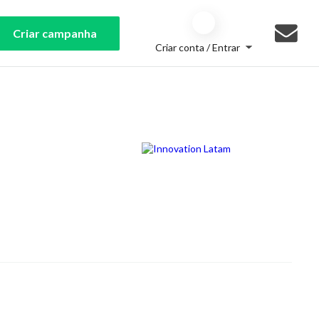
Criar campanha
Criar conta / Entrar