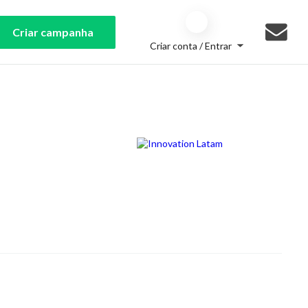
Criar campanha
Criar conta / Entrar