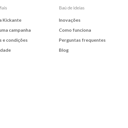
Mais
Baú de ideias
a Kickante
Inovações
 uma campanha
Como funciona
 e condições
Perguntas frequentes
idade
Blog