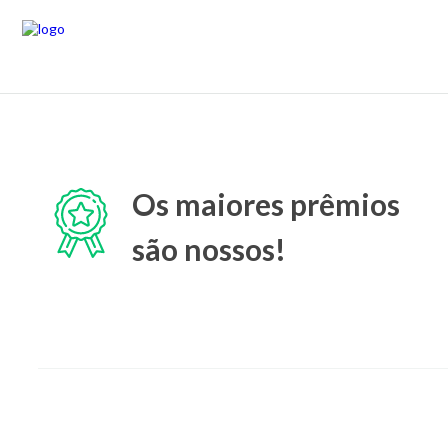
Os maiores prêmios
são nossos!